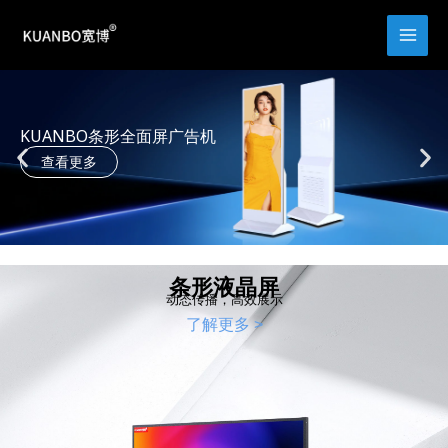
跳
至
内
容
KUANBO条形全面屏广告机
查看更多
条形液晶屏
动态传播，高效展示
了解更多 >