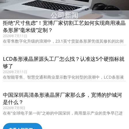
公司新闻
拒绝“尺寸焦虑”！宽博厂家切割工艺如何实现商用液晶
条形屏“毫米级”定制？
2026年7月11日
在零售数字化升级的浪潮中，23.1英寸货架条形屏凭借其修长的比例
和精准的信息传递能力，已成为提升货架……
LCD条形液晶屏源头工厂怎么找？认准这5个硬指标就
够了
2026年7月11日
在智能零售、智慧交通和商业显示数字化转型的浪潮中，LCD条形液
晶屏的需求量呈爆发式增长。然而，市面上……
中国深圳高清条形液晶屏厂家那么多，宽博的护城河
是什么？
2026年7月9日
在有“全球电子第一街”之称的中国深圳，商用显示产业的竞争早已进
入白热化阶段。当你打开搜索引擎或参加展……