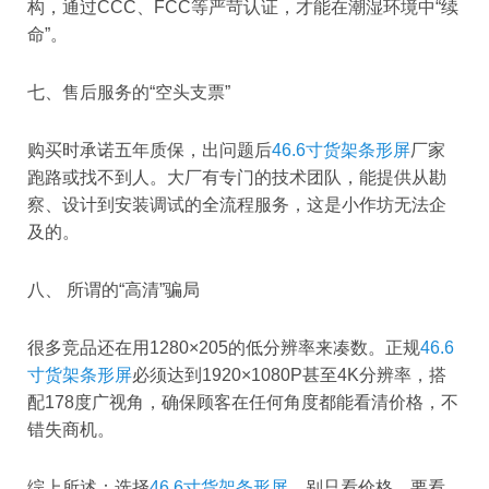
构，通过CCC、FCC等严苛认证，才能在潮湿环境中“续
命”。
七、售后服务的“空头支票”
购买时承诺五年质保，出问题后
46.6寸货架条形屏
厂家
跑路或找不到人。大厂有专门的技术团队，能提供从勘
察、设计到安装调试的全流程服务，这是小作坊无法企
及的。
八、 所谓的“高清”骗局
很多竞品还在用1280×205的低分辨率来凑数。正规
46.6
寸货架条形屏
必须达到1920×1080P甚至4K分辨率，搭
配178度广视角，确保顾客在任何角度都能看清价格，不
错失商机。
综上所述：选择
46.6寸货架条形屏
，别只看价格，要看