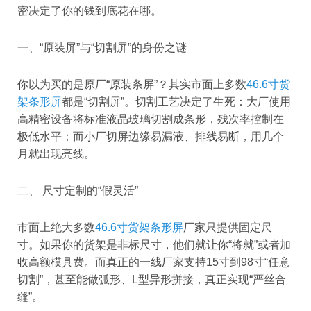
密决定了你的钱到底花在哪。
一、“原装屏”与“切割屏”的身份之谜
你以为买的是原厂“原装条屏”？其实市面上多数
46.6寸货
架条形屏
都是“切割屏”。切割工艺决定了生死：大厂使用
高精密设备将标准液晶玻璃切割成条形，残次率控制在
极低水平；而小厂切屏边缘易漏液、排线易断，用几个
月就出现亮线。
二、 尺寸定制的“假灵活”
市面上绝大多数
46.6寸货架条形屏
厂家只提供固定尺
寸。如果你的货架是非标尺寸，他们就让你“将就”或者加
收高额模具费。而真正的一线厂家支持15寸到98寸“任意
切割”，甚至能做弧形、L型异形拼接，真正实现“严丝合
缝”。