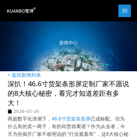
跳
至
内
容
新闻中心
< 返回新闻列表
深扒！46.6寸货架条形屏定制厂家不愿说
的8大核心秘密，看完才知道差距有多
大！
2026-05-20
商超数字化浪潮下，
46.6寸货架条形屏
已成标配。但为
什么有的卖一两千，有的却贵得离谱？作为从业者，今
天为你揭开厂家不敢明说的 “行业遮羞布” ，这8大核心秘