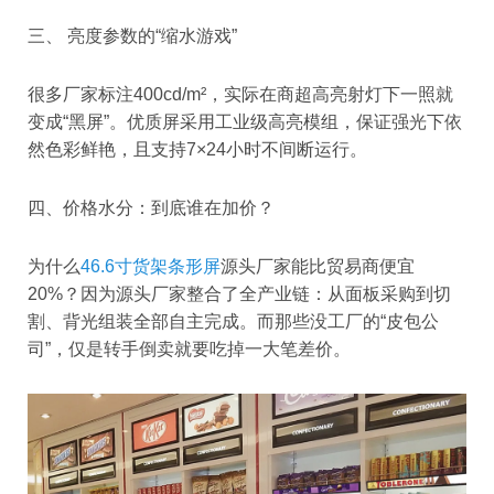
三、 亮度参数的“缩水游戏”
很多厂家标注400cd/m²，实际在商超高亮射灯下一照就
变成“黑屏”。优质屏采用工业级高亮模组，保证强光下依
然色彩鲜艳，且支持7×24小时不间断运行。
四、价格水分：到底谁在加价？
为什么
46.6寸货架条形屏
源头厂家能比贸易商便宜
20%？因为源头厂家整合了全产业链：从面板采购到切
割、背光组装全部自主完成。而那些没工厂的“皮包公
司”，仅是转手倒卖就要吃掉一大笔差价。