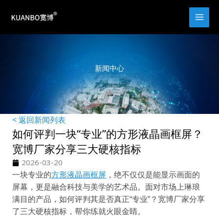
跳
至
内
容
新闻中心
< 返回新闻列表
如何评判一块“专业”的方形液晶画框屏？
宽博厂家分享三大硬核指标
2026-03-20
一块专业的
方形液晶画框屏
，绝不仅仅是能显示画面的
屏幕，更是融合科技与美学的艺术品。面对市场上琳琅
满目的产品，如何评判其是否真正“专业”？宽博厂家分享
了三大硬核指标，帮你练就火眼金睛。