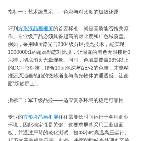
指标一：艺术级显示——色彩与对比度的极致还原
评判
方形液晶画框屏
的首要标准，就是画质能否媲美原
作。专业级产品必须具备超高的对比度和广色域覆盖。
例如，采用Mini背光与2304级分区控光技术，能实现
1000000:1的超高动态对比度，让深邃的黑色无限接近0
尼特，彻底消灭光晕现象。同时，色域需覆盖98%以上
的DCI-P3标准，结合10bit色深与ΔE<2的色准，才能精
准还原油画笔触的微妙渐变与高光物体的通透感，让画
面“跃然屏上”。
指标二：军工级品控——适应复杂环境的稳定可靠性
专业的
方形液晶画框屏
往往需要长时间运行于各种商业
环境，因此稳定性是关键。这要求屏幕采用工业级面
板，并通过严苛的老化测试，如48小时高温高压运行、
10万次开关机验证等。此外，表面的防眩光处理也至关