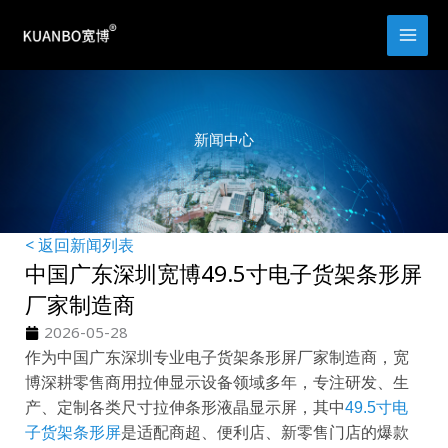
跳
至
内
容
新闻中心
< 返回新闻列表
中国广东深圳宽博49.5寸电子货架条形屏
厂家制造商
2026-05-28
作为中国广东深圳专业电子货架条形屏厂家制造商，宽
博深耕零售商用拉伸显示设备领域多年，专注研发、生
产、定制各类尺寸拉伸条形液晶显示屏，其中
49.5寸电
子货架条形屏
是适配商超、便利店、新零售门店的爆款