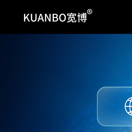
跳
至
内
容