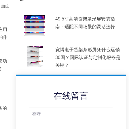
的画面
49.5寸高清货架条形屏安装指
南：适配不同场景的灵活选择
应用
的作
宽博电子货架条形屏凭什么远销
30国？国际认证与定制化服务是
套功
关键？
接
在线留言
备的
Full
Name