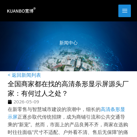
跳
至
内
容
新闻中心
< 返回新闻列表
全国商家都在找的高清条形显示屏源头厂
家：有何过人之处？
2026-05-09
在新零售与智慧城市建设的浪潮中，细长的
高清条形显
示屏
正逐步取代传统招牌，成为商铺引流和公共交通导
乘的“新宠”。然而，市面上的产品良莠不齐，商家在选购
时往往面临“尺寸不适配、户外看不清、售后无保障”的痛