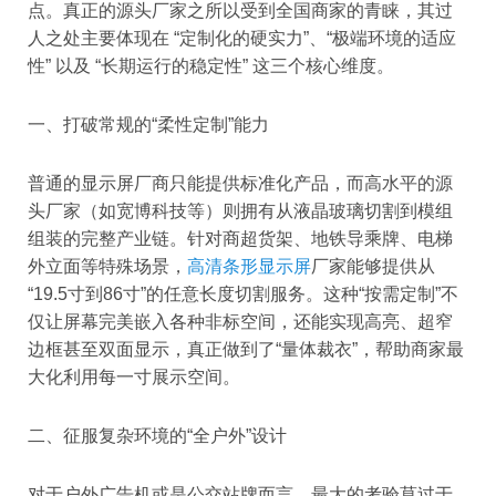
点。真正的源头厂家之所以受到全国商家的青睐，其过
人之处主要体现在 “定制化的硬实力”、“极端环境的适应
性” 以及 “长期运行的稳定性” 这三个核心维度。
一、打破常规的“柔性定制”能力
普通的显示屏厂商只能提供标准化产品，而高水平的源
头厂家（如宽博科技等）则拥有从液晶玻璃切割到模组
组装的完整产业链。针对商超货架、地铁导乘牌、电梯
外立面等特殊场景，
高清条形显示屏
厂家能够提供从
“19.5寸到86寸”的任意长度切割服务。这种“按需定制”不
仅让屏幕完美嵌入各种非标空间，还能实现高亮、超窄
边框甚至双面显示，真正做到了“量体裁衣”，帮助商家最
大化利用每一寸展示空间。
二、征服复杂环境的“全户外”设计
对于户外广告机或是公交站牌而言，最大的考验莫过于