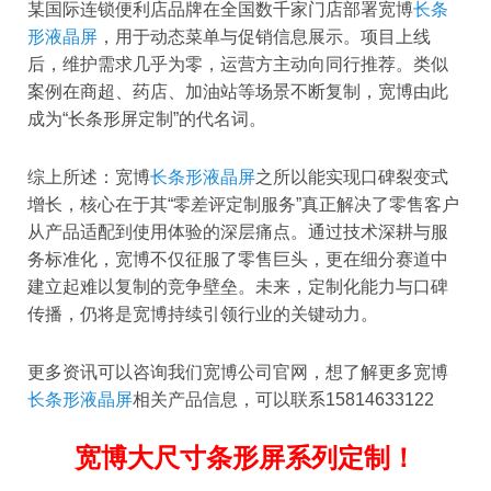
某国际连锁便利店品牌在全国数千家门店部署宽博
长条
形液晶屏
，用于动态菜单与促销信息展示。项目上线
后，维护需求几乎为零，运营方主动向同行推荐。类似
案例在商超、药店、加油站等场景不断复制，宽博由此
成为“长条形屏定制”的代名词。
综上所述：宽博
长条形液晶屏
之所以能实现口碑裂变式
增长，核心在于其“零差评定制服务”真正解决了零售客户
从产品适配到使用体验的深层痛点。通过技术深耕与服
务标准化，宽博不仅征服了零售巨头，更在细分赛道中
建立起难以复制的竞争壁垒。未来，定制化能力与口碑
传播，仍将是宽博持续引领行业的关键动力。
更多资讯可以咨询我们宽博公司官网，想了解更多宽博
长条形液晶屏
相关产品信息，可以联系15814633122
宽博大尺寸条形屏系列定制！