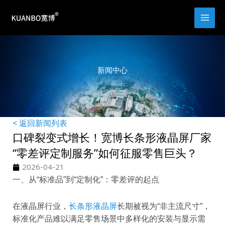
跳
至
内
容
新闻中心
< 返回新闻列表
口碑裂变式增长！宽博长条形液晶屏厂家
“零差评定制服务”如何征服零售巨头？
2026-04-21
一、从“标准品”到“定制化”：零差评的起点
在液晶屏行业，
长条形液晶屏
长期被视为“非主流尺寸”，
标准化产品难以满足零售场景中多样化的安装与显示需