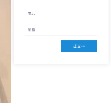
Name
Phone
Email
提交