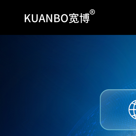
跳
至
内
容