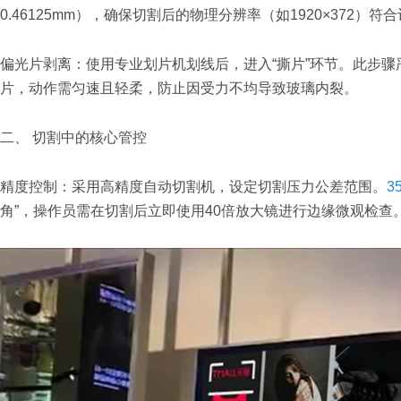
0.46125mm），确保切割后的物理分辨率（如1920×372）符
偏光片剥离：使用专业划片机划线后，进入“撕片”环节。此步
片，动作需匀速且轻柔，防止因受力不均导致玻璃内裂。
二、 切割中的核心管控
精度控制：采用高精度自动切割机，设定切割压力公差范围。
3
角”，操作员需在切割后立即使用40倍放大镜进行边缘微观检查