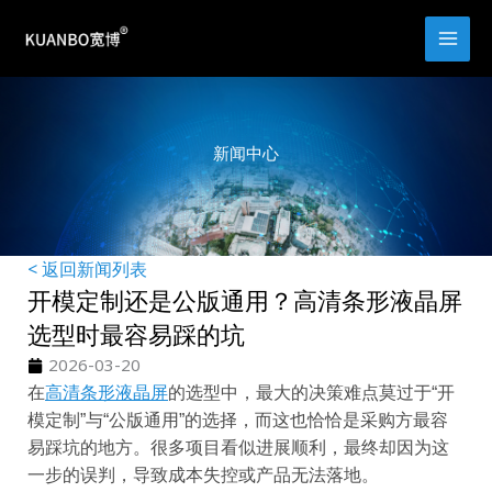
跳
至
内
容
新闻中心
< 返回新闻列表
开模定制还是公版通用？高清条形液晶屏
选型时最容易踩的坑
2026-03-20
在
高清条形液晶屏
的选型中，最大的决策难点莫过于“开
模定制”与“公版通用”的选择，而这也恰恰是采购方最容
易踩坑的地方。很多项目看似进展顺利，最终却因为这
一步的误判，导致成本失控或产品无法落地。