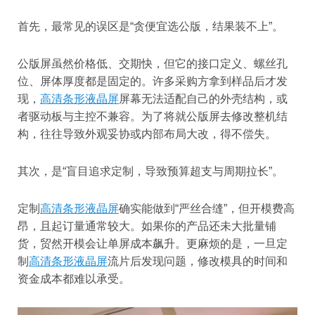
首先，最常见的误区是“贪便宜选公版，结果装不上”。
公版屏虽然价格低、交期快，但它的接口定义、螺丝孔
位、屏体厚度都是固定的。许多采购方拿到样品后才发
现，
高清条形液晶屏
屏幕无法适配自己的外壳结构，或
者驱动板与主控不兼容。为了将就公版屏去修改整机结
构，往往导致外观妥协或内部布局大改，得不偿失。
其次，是“盲目追求定制，导致预算超支与周期拉长”。
定制
高清条形液晶屏
确实能做到“严丝合缝”，但开模费高
昂，且起订量通常较大。如果你的产品还未大批量铺
货，贸然开模会让单屏成本飙升。更麻烦的是，一旦定
制
高清条形液晶屏
流片后发现问题，修改模具的时间和
资金成本都难以承受。