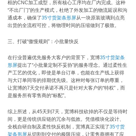
框的CNC加工成型，所有核心工序均在厂内完成。这种
“不出厂门”的生产模式，杜绝了外发加工的物流延误和沟
通成本，确保了
35寸货架条形屏
从一块原装玻璃到点亮
出货的全流程可控，将物理时间的压缩做到了极致。
三、打破“傲慢规则”：小批量快反
在行业普遍优先服务大客户的背景下，宽博
35寸货架条
形屏
提出了“小批量定制不妥协”的服务理念。通过柔性生
产工艺的优化，即使是单台订单，也能在生产线上获得
与大订单同等的排期优先级。这种对每张订单的尊重，
让宽博的7天交付承诺不再只是针对大客户的“特权”，而
是服务所有零售商的“标配”。
综上所述，从45天到7天，宽博科技砍掉的不仅是等待时
间，更是传统供应链的冗余与低效。凭借模块化设计、
全栈自研自制及柔性快反机制，宽博真正实现了
35寸货
架条形屏
从切割到交付的极限压缩，让零售商拥有了应