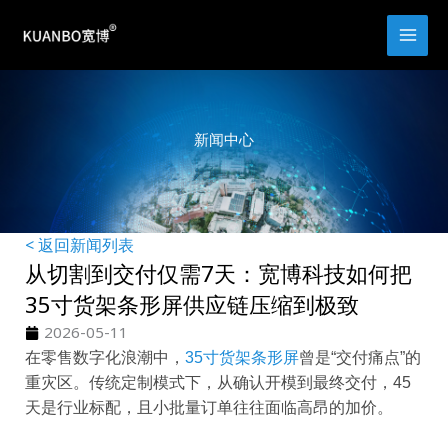
跳
至
内
容
新闻中心
< 返回新闻列表
从切割到交付仅需7天：宽博科技如何把
35寸货架条形屏供应链压缩到极致
2026-05-11
在零售数字化浪潮中，
35寸货架条形屏
曾是“交付痛点”的
重灾区。传统定制模式下，从确认开模到最终交付，45
天是行业标配，且小批量订单往往面临高昂的加价。