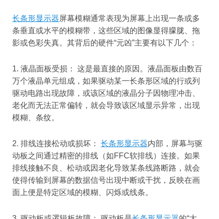
长条形显示器
屏幕模糊通常表现为屏幕上出现一条或多
条垂直或水平的模糊带，这些区域的图像显得朦胧、拖
影或色彩失真。其背后的硬件“元凶”主要有以下几个：
1. 液晶面板受损： 这是最直接的原因。液晶面板由数百
万个液晶单元组成，如果驱动某一长条形区域的行或列
驱动电路出现故障，或该区域的液晶分子因物理冲击、
老化而无法正常偏转，就会导致该区域显示异常，出现
模糊、条纹。
2. 排线连接松动或损坏：
长条形显示器
内部，屏幕与驱
动板之间通过精密的排线（如FFC软排线）连接。如果
排线接触不良、松动或因老化导致某条线路断路，就会
使得传输到屏幕的数据信号出现中断或干扰，反映在画
面上便是特定区域的模糊、闪烁或线条。
3. 驱动板或逻辑板故障： 驱动板是
长条形显示器
的“大