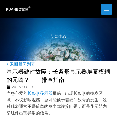
跳
至
内
容
新闻中心
< 返回新闻列表
显示器硬件故障：长条形显示器屏幕模糊
的元凶？——排查指南
2026-03-13
当您心爱的
长条形显示器
屏幕上出现长条形的模糊区
域，不仅影响观感，更可能预示着硬件故障的发生。这
种现象通常不是简单的灰尘或连接问题，而是显示器内
部组件出现异常的信号。