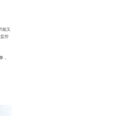
节能又
并监控
拳，