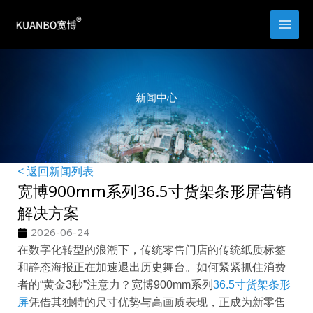
跳
至
内
容
新闻中心
< 返回新闻列表
宽博900mm系列36.5寸货架条形屏营销
解决方案
2026-06-24
在数字化转型的浪潮下，传统零售门店的传统纸质标签
和静态海报正在加速退出历史舞台。如何紧紧抓住消费
者的“黄金3秒”注意力？宽博900mm系列
36.5寸货架条形
屏
凭借其独特的尺寸优势与高画质表现，正成为新零售