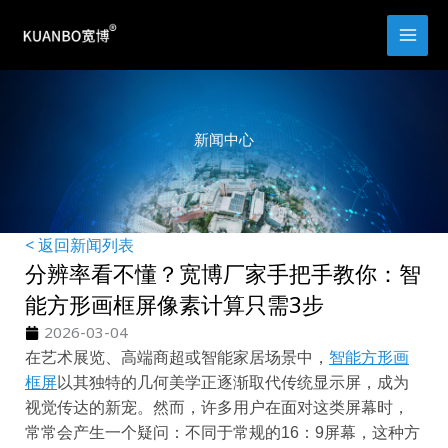
跳
至
内
容
新闻中心
< 返回新闻列表
分辨率看不懂？宽博厂家手把手教你：智
能方形画框屏像素计算只需3步
2026-03-04
在艺术展览、高端商超或智能家居场景中，
智能方形画
框屏
以其独特的几何美学正逐渐取代传统显示屏，成为
视觉传达的新宠。然而，许多用户在面对这类屏幕时，
常常会产生一个疑问：不同于常规的16：9屏幕，这种方