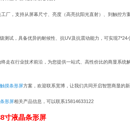
造工厂，支持从屏幕尺寸、亮度（高亮抗阳光直射）、到触控方
等级测试，具备优异的耐候性、抗UV及抗震动能力，可实现7*24
始终走在行业技术前沿，为您提供一站式、高性价比的商显系统
触摸条形屏
方案，欢迎联系宽博，让我们共同开启智慧商显的新
条形屏
相关产品信息，可以联系15814633122
88寸液晶条形屏