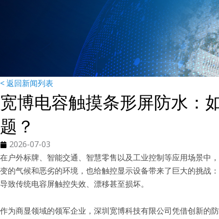
< 返回新闻列表
宽博电容触摸条形屏防水：如
题？
2026-07-03
在户外标牌、智能交通、智慧零售以及工业控制等应用场景中，
变的气候和恶劣的环境，也给触控显示设备带来了巨大的挑战：
导致传统电容屏触控失效、漂移甚至损坏。
作为商显领域的领军企业，深圳宽博科技有限公司凭借创新的防