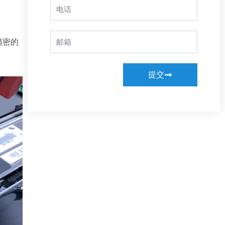
Phone
Email
精密的
提交