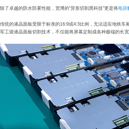
除了卓越的防水防雾性能，宽博的“异形切割黑科技”更是将
电容
传统的液晶面板受限于标准的16:9或4:3比例，无法适应地
军工级液晶面板切割技术，不仅能将屏幕定制成各种极端的长宽