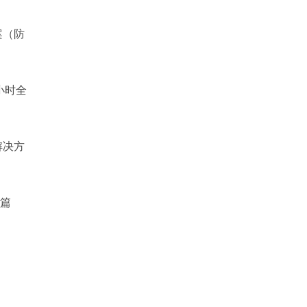
案（防
小时全
解决方
篇