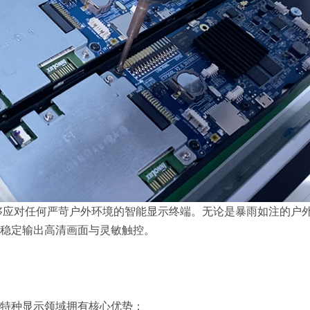
能够应对任何严苛户外环境的智能显示终端。无论是暴雨如注的户
稳定输出高清画面与灵敏触控。
特种显示领域拥有核心优势：