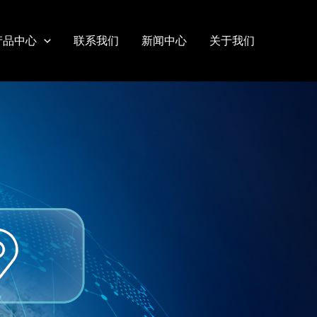
产品中心
联系我们
新闻中心
关于我们