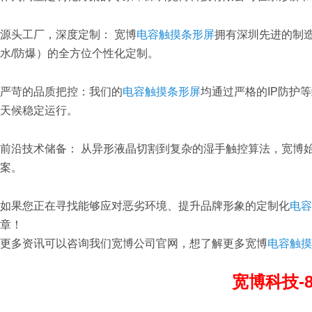
源头工厂，深度定制： 宽博
电容触摸条形屏
拥有深圳先进的制
水/防爆）的全方位个性化定制。
严苛的品质把控：我们的
电容触摸条形屏
均通过严格的IP防护
天候稳定运行。
前沿技术储备： 从异形液晶切割到复杂的湿手触控算法，宽博
案。
如果您正在寻找能够应对恶劣环境、提升品牌形象的定制化
电容
章！
更多资讯可以咨询我们宽博公司官网，想了解更多宽博
电容触摸
宽博科技-