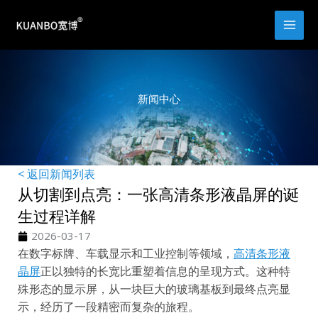
跳
至
内
容
新闻中心
< 返回新闻列表
从切割到点亮：一张高清条形液晶屏的诞
生过程详解
2026-03-17
在数字标牌、车载显示和工业控制等领域，
高清条形液
晶屏
正以独特的长宽比重塑着信息的呈现方式。这种特
殊形态的显示屏，从一块巨大的玻璃基板到最终点亮显
示，经历了一段精密而复杂的旅程。