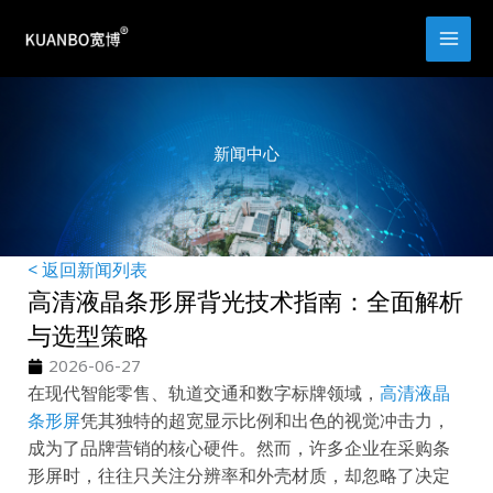
跳
至
内
容
新闻中心
< 返回新闻列表
高清液晶条形屏背光技术指南：全面解析
与选型策略
2026-06-27
在现代智能零售、轨道交通和数字标牌领域，
高清液晶
条形屏
凭其独特的超宽显示比例和出色的视觉冲击力，
成为了品牌营销的核心硬件。然而，许多企业在采购条
形屏时，往往只关注分辨率和外壳材质，却忽略了决定