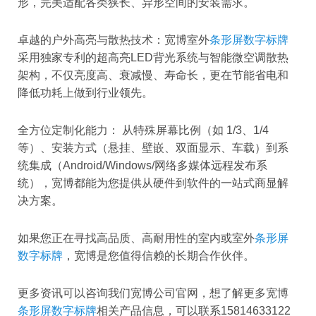
形，完美适配各类狭长、异形空间的安装需求。
卓越的户外高亮与散热技术：宽博室外
条形屏数字标牌
采用独家专利的超高亮LED背光系统与智能微空调散热
架构，不仅亮度高、衰减慢、寿命长，更在节能省电和
降低功耗上做到行业领先。
全方位定制化能力： 从特殊屏幕比例（如 1/3、1/4
等）、安装方式（悬挂、壁嵌、双面显示、车载）到系
统集成（Android/Windows/网络多媒体远程发布系
统），宽博都能为您提供从硬件到软件的一站式商显解
决方案。
如果您正在寻找高品质、高耐用性的室内或室外
条形屏
数字标牌
，宽博是您值得信赖的长期合作伙伴。
更多资讯可以咨询我们宽博公司官网，想了解更多宽博
条形屏数字标牌
相关产品信息，可以联系15814633122