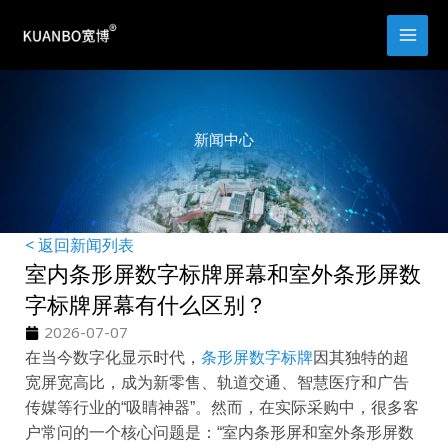
跳
至
内
容
新闻中心
< 返回新闻列表
室内条形屏数字标牌屏幕和室外条形屏数
字标牌屏幕有什么区别？
2026-07-07
在当今数字化显示时代，
条形屏数字标牌
因其独特的超
宽屏宽高比，成为新零售、轨道交通、智慧医疗和广告
传媒等行业的“吸睛神器”。然而，在实际采购中，很多客
户常问的一个核心问题是：“室内条形屏和室外条形屏数