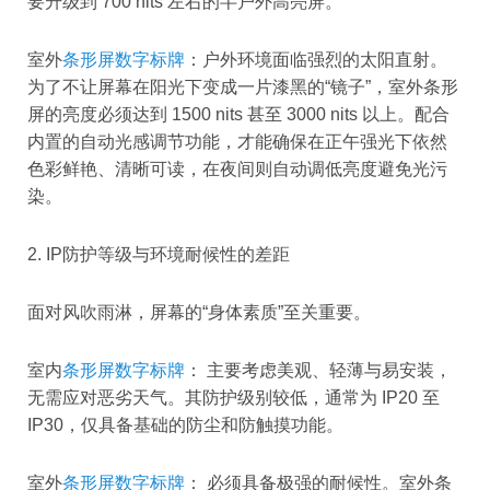
要升级到 700 nits 左右的半户外高亮屏。
室外
条形屏数字标牌
：户外环境面临强烈的太阳直射。
为了不让屏幕在阳光下变成一片漆黑的“镜子”，室外条形
屏的亮度必须达到 1500 nits 甚至 3000 nits 以上。配合
内置的自动光感调节功能，才能确保在正午强光下依然
色彩鲜艳、清晰可读，在夜间则自动调低亮度避免光污
染。
2. IP防护等级与环境耐候性的差距
面对风吹雨淋，屏幕的“身体素质”至关重要。
室内
条形屏数字标牌
： 主要考虑美观、轻薄与易安装，
无需应对恶劣天气。其防护级别较低，通常为 IP20 至
IP30，仅具备基础的防尘和防触摸功能。
室外
条形屏数字标牌
： 必须具备极强的耐候性。室外条