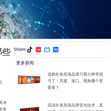
哪些
Share:
更多新闻
选购长条形液晶屏只看分辨率就
亏了！亮度、接口、视角哪个更
元
重要？
具有
高清长条形液晶屏背光技术：直
需求