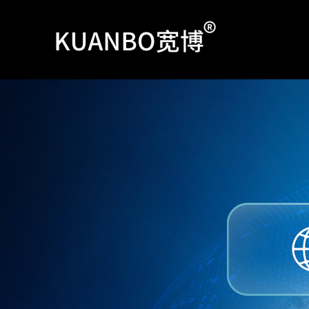
跳
至
内
容