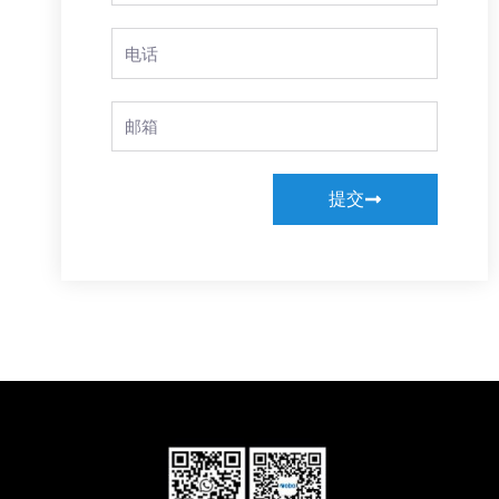
Phone
Email
提交