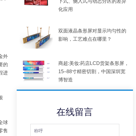
下式、侧入式与动态分区的差异
化应用
双面液晶条形屏对显示均匀性的
影响，工艺难点在哪里？
金外
商超:美妆:药店LCD货架条形屏，
要的
15–88寸精密切割，中国深圳宽
程进
博智造
银
在线留言
全球
Full
零售
Name