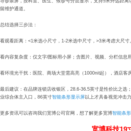
导诊条屏，按科室、医生、候诊号分层显示，支持5米外远距离读
留维护通道。
总结选择三步法：
看观看距离：<1米选小尺寸，1-2米选中尺寸，>3米考虑大尺寸
看内容复杂度：仅文字/图标用小屏；含图片、视频、分栏信息用
看环境光干扰：医院、商场大堂需高亮（1000nit起），酒店
最后建议：在品牌连锁店收银区，28.6-36.5英寸是性价比
业综合体主入口，86英寸
智能条形显示屏
以上才具备视觉冲击
更多资讯可以咨询我们宽博公司官网，想了解更多宽博
智能条形
宽博科技19