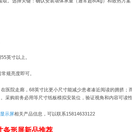
取。选择关键：确认安装墙体承重（通常超80kg）和散热方案
。
55英寸以上。
客房常规亮度即可。
之选；在医院走廊，68英寸比更小尺寸能减少患者凑近阅读的拥挤；
力。采购前务必用等尺寸纸板模拟安装位，验证视角和内容可读
显示屏
相关产品信息，可以联系15814633122
寸条形屏新品推荐