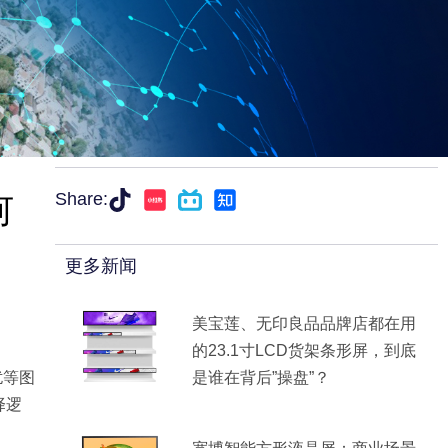
何
Share:
更多新闻
美宝莲、无印良品品牌店都在用
的23.1寸LCD货架条形屏，到底
扰等图
是谁在背后”操盘”？
择逻