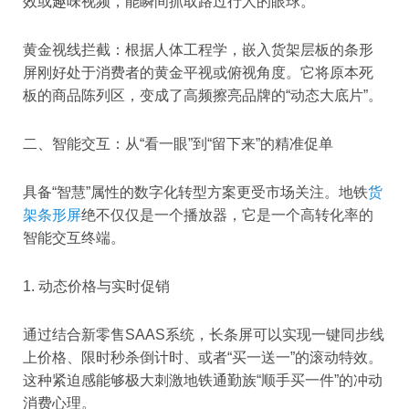
效或趣味视频，能瞬间抓取路过行人的眼球。
黄金视线拦截：根据人体工程学，嵌入货架层板的条形
屏刚好处于消费者的黄金平视或俯视角度。它将原本死
板的商品陈列区，变成了高频擦亮品牌的“动态大底片”。
二、智能交互：从“看一眼”到“留下来”的精准促单
具备“智慧”属性的数字化转型方案更受市场关注。地铁
货
架条形屏
绝不仅仅是一个播放器，它是一个高转化率的
智能交互终端。
1. 动态价格与实时促销
通过结合新零售SAAS系统，长条屏可以实现一键同步线
上价格、限时秒杀倒计时、或者“买一送一”的滚动特效。
这种紧迫感能够极大刺激地铁通勤族“顺手买一件”的冲动
消费心理。