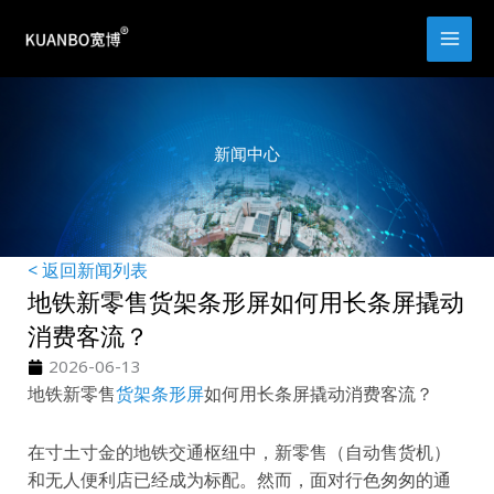
跳
至
内
容
新闻中心
< 返回新闻列表
地铁新零售货架条形屏如何用长条屏撬动
消费客流？
2026-06-13
地铁新零售
货架条形屏
如何用长条屏撬动消费客流？
在寸土寸金的地铁交通枢纽中，新零售（自动售货机）
和无人便利店已经成为标配。然而，面对行色匆匆的通