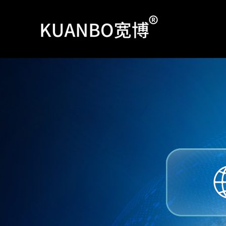
跳
至
内
容