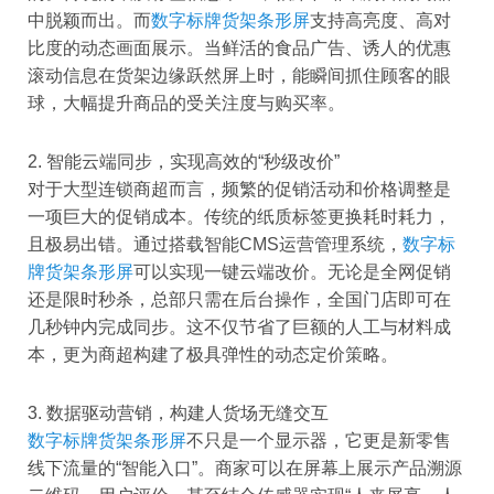
中脱颖而出。而
数字标牌货架条形屏
支持高亮度、高对
比度的动态画面展示。当鲜活的食品广告、诱人的优惠
滚动信息在货架边缘跃然屏上时，能瞬间抓住顾客的眼
球，大幅提升商品的受关注度与购买率。
2. 智能云端同步，实现高效的“秒级改价”
对于大型连锁商超而言，频繁的促销活动和价格调整是
一项巨大的促销成本。传统的纸质标签更换耗时耗力，
且极易出错。通过搭载智能CMS运营管理系统，
数字标
牌货架条形屏
可以实现一键云端改价。无论是全网促销
还是限时秒杀，总部只需在后台操作，全国门店即可在
几秒钟内完成同步。这不仅节省了巨额的人工与材料成
本，更为商超构建了极具弹性的动态定价策略。
3. 数据驱动营销，构建人货场无缝交互
数字标牌货架条形屏
不只是一个显示器，它更是新零售
线下流量的“智能入口”。商家可以在屏幕上展示产品溯源