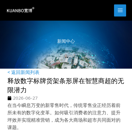
跳
至
内
容
新闻中心
< 返回新闻列表
释放数字标牌货架条形屏在智慧商超的无
限潜力
2026-06-27
在当今瞬息万变的新零售时代，传统零售业正经历着前
所未有的数字化变革。如何吸引消费者的注意力、提升
坪效并实现精准营销，成为各大商场和超市共同面对的
课题。