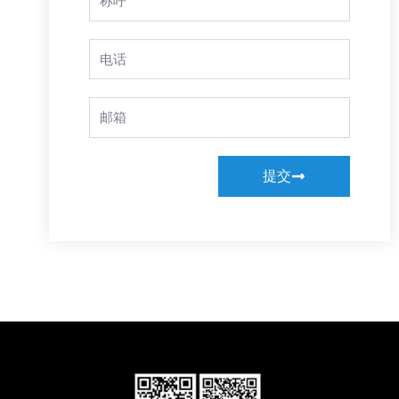
Name
Phone
Email
提交