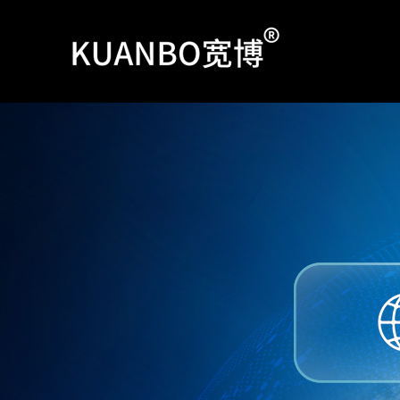
跳
至
内
容