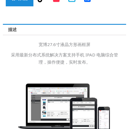
i
k
t
o
k
描述
宽博27.6寸液晶方形画框屏
采用最新分布式系统解决方案支持手机 IPAD 电脑综合管
理，操作便捷，实时发布。