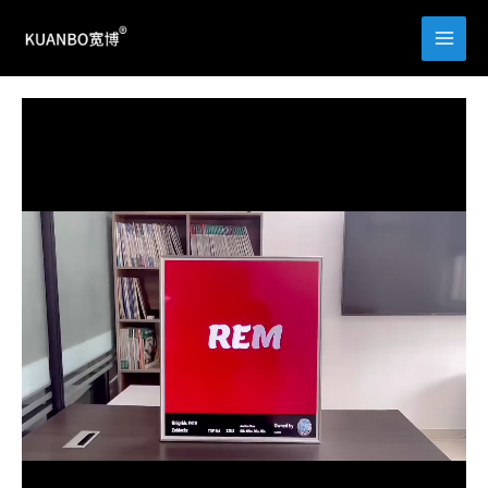
跳
至
内
容