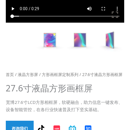
首页
/
液晶方形屏
/
方形画框屏定制系列
/ 27.6寸液晶方形画框屏
27.6寸液晶方形画框屏
宽博27.6寸LCD方形相框屏，软硬融合，助力信息一键发布、
设备智能管控，在各行业快速普及打下坚实基础。
T
咨询我们