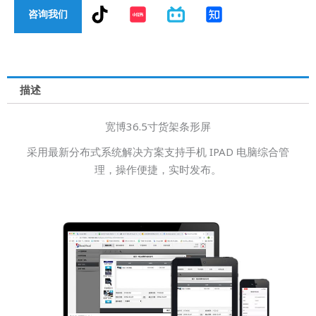
T
咨询我们
i
k
t
o
k
描述
宽博36.5寸货架条形屏
采用最新分布式系统解决方案支持手机 IPAD 电脑综合管
理，操作便捷，实时发布。