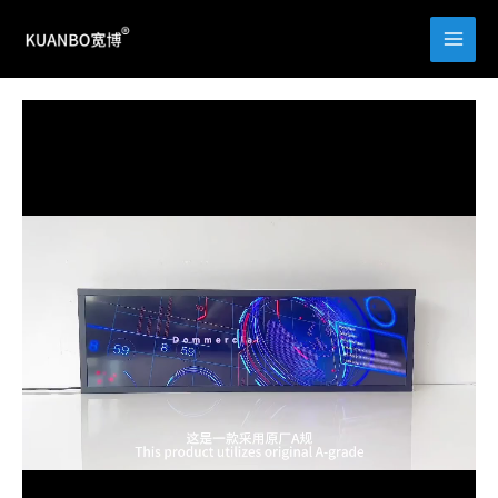
跳
至
内
容