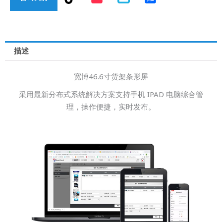
i
k
t
o
k
描述
宽博46.6寸货架条形屏
采用最新分布式系统解决方案支持手机 IPAD 电脑综合管
理，操作便捷，实时发布。