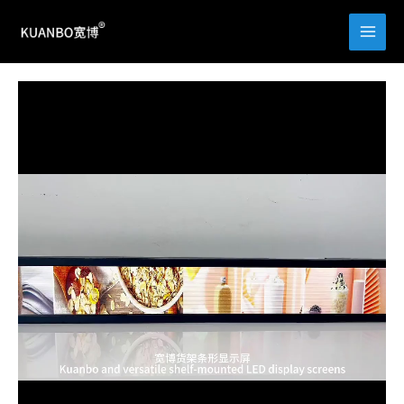
跳
至
内
容