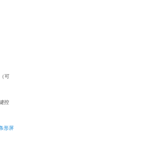
（可
键控
晶条形屏