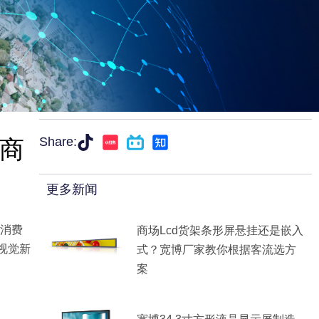
示商
Share:
更多新闻
消费
商场lcd货架条形屏悬挂还是嵌入
视觉新
式？宽博厂家教你根据客流选方
案