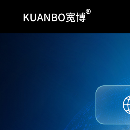
跳
至
内
容