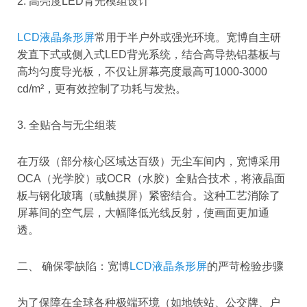
2. 高亮度LED背光模组设计
LCD液晶条形屏
常用于半户外或强光环境。宽博自主研
发直下式或侧入式LED背光系统，结合高导热铝基板与
高均匀度导光板，不仅让屏幕亮度最高可1000-3000
cd/m²，更有效控制了功耗与发热。
3. 全贴合与无尘组装
在万级（部分核心区域达百级）无尘车间内，宽博采用
OCA（光学胶）或OCR（水胶）全贴合技术，将液晶面
板与钢化玻璃（或触摸屏）紧密结合。这种工艺消除了
屏幕间的空气层，大幅降低光线反射，使画面更加通
透。
二、 确保零缺陷：宽博
LCD液晶条形屏
的严苛检验步骤
为了保障在全球各种极端环境（如地铁站、公交牌、户