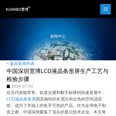
跳
至
内
容
新闻中心
< 返回新闻列表
中国深圳宽博LCD液晶条形屏生产工艺与
检验步骤
2026-07-03
在当代智能零售、轨道交通和数字标牌的快速发展中，
LCD液晶条形屏
因其独特的长宽比和出色的空间适应
性，成为了市场上的炙手可热的产品。作为全球电子制
造之都，中国深圳聚集了顶尖的显示技术企业。本文将