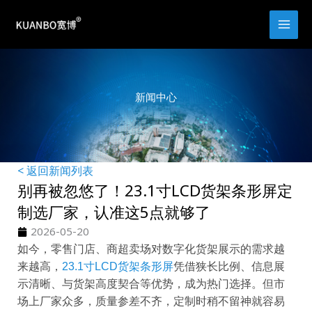
跳
至
内
容
新闻中心
< 返回新闻列表
别再被忽悠了！23.1寸LCD货架条形屏定
制选厂家，认准这5点就够了
2026-05-20
如今，零售门店、商超卖场对数字化货架展示的需求越
来越高，
23.1寸LCD货架条形屏
凭借狭长比例、信息展
示清晰、与货架高度契合等优势，成为热门选择。但市
场上厂家众多，质量参差不齐，定制时稍不留神就容易