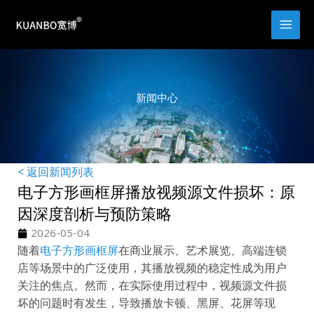
跳
至
内
容
新闻中心
< 返回新闻列表
电子方形画框屏播放视频源文件损坏：原
因深度剖析与预防策略
2026-05-04
随着
电子方形画框屏
在商业展示、艺术展览、高端连锁
店等场景中的广泛使用，其播放视频的稳定性成为用户
关注的焦点。然而，在实际使用过程中，视频源文件损
坏的问题时有发生，导致播放卡顿、黑屏、花屏等现