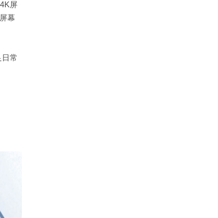
4K屏
P屏幕
足日常