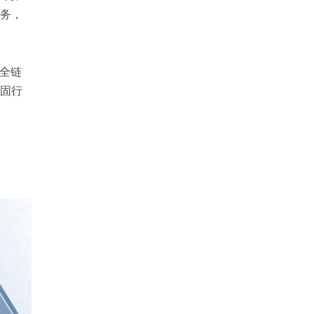
服务，
全链
固行