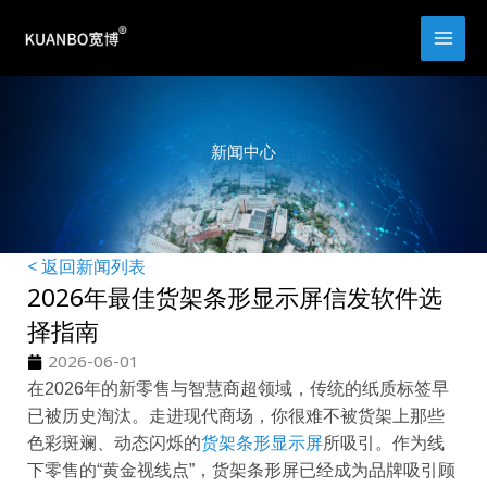
跳
至
内
容
新闻中心
< 返回新闻列表
2026年最佳货架条形显示屏信发软件选
择指南
2026-06-01
在2026年的新零售与智慧商超领域，传统的纸质标签早
已被历史淘汰。走进现代商场，你很难不被货架上那些
色彩斑斓、动态闪烁的
货架条形显示屏
所吸引。作为线
下零售的“黄金视线点”，货架条形屏已经成为品牌吸引顾