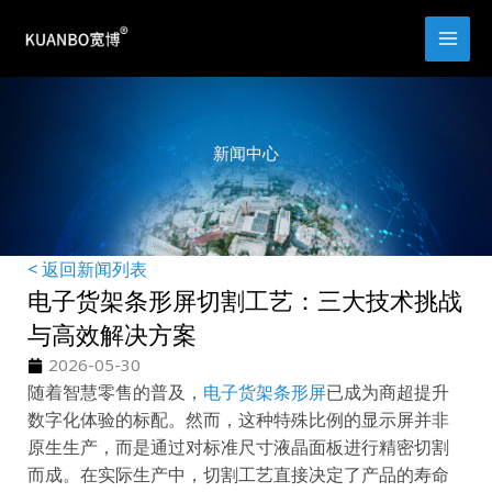
跳
至
内
容
新闻中心
< 返回新闻列表
电子货架条形屏切割工艺：三大技术挑战
与高效解决方案
2026-05-30
随着智慧零售的普及，
电子货架条形屏
已成为商超提升
数字化体验的标配。然而，这种特殊比例的显示屏并非
原生生产，而是通过对标准尺寸液晶面板进行精密切割
而成。在实际生产中，切割工艺直接决定了产品的寿命