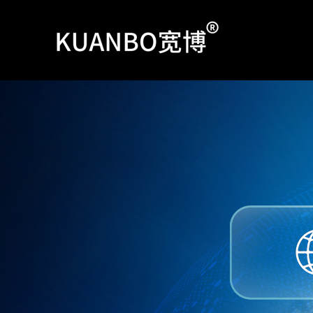
跳
至
内
容