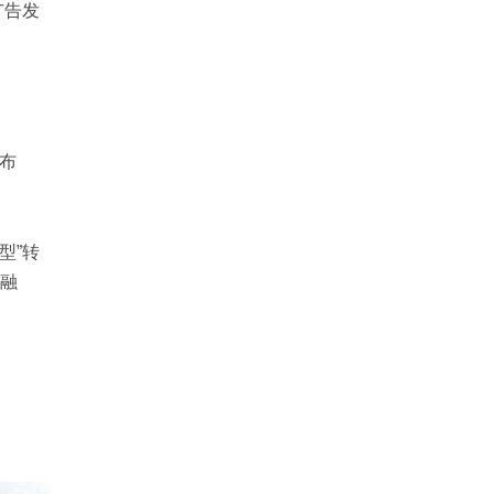
广告发
布
型”转
融