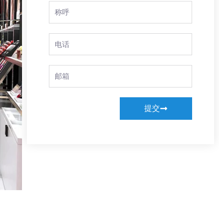
Full
Name
Phone
Email
提交