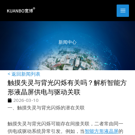
跳
至
内
容
新闻中心
< 返回新闻列表
触摸失灵与背光闪烁有关吗？解析智能方
形液晶屏供电与驱动关联
2026-03-10
一、触摸失灵与背光闪烁的潜在关联
触摸失灵与背光闪烁可能存在间接关联，二者常由同一
供电或驱动系统异常引发。例如，当
智能方形液晶屏
的