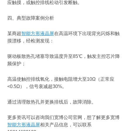
应触摸，或触控排线松动引发断触。
四、典型故障案例分析
某商超
智能方形液晶屏
在高温环境下出现背光闪烁和触
摸漂移，经检测发现：
驱动板散热孔堵塞导致温度升至85℃，触发主控芯片降
频保护；
高温使触控排线氧化，接触电阻增大至10Ω（正常应
<0.5Ω），信号衰减超30%。
通过清理散热孔并更换排线后，故障消除。
更多资讯可以咨询我们宽博公司官网，想了解更多宽博
智能方形液晶屏
相关产品信息，可以联系